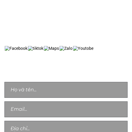
Liên Hệ Tuyển Dụng: 0931 417 511
Email: Admin.officer@anthongnhatsecurity.com
Website: https://anthongnhatsecurity.vn
Website: https://baovechungcu.com
Website: https://baovetoanha.vn
LIÊN HỆ TƯ VẤN
Chân thành cảm ơn quý khách, chúng tôi sẽ sớm liên lạc với bạn!