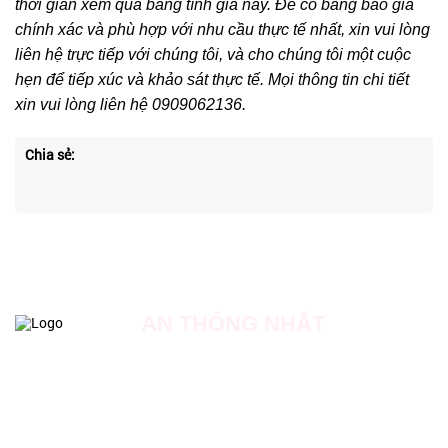
thời gian xem qua bảng tính giá này. Để có bảng báo giá
chính xác và phù hợp với nhu cầu thực tế nhất, xin vui lòng
liên hệ trực tiếp với chúng tôi, và cho chúng tôi một cuộc
hẹn để tiếp xúc và khảo sát thực tế. Mọi thông tin chi tiết
xin vui lòng liên hệ 0909062136.
Chia sẻ:
AN THỐNG NHẤT
Địa chỉ: Số 20 đường số 18, dự án Khu nhà ở Phong Phú,
Xã Phong Phú, Huyện Bình Chánh, TP Hồ Chí Minh.
Hotline: 0909 062 136