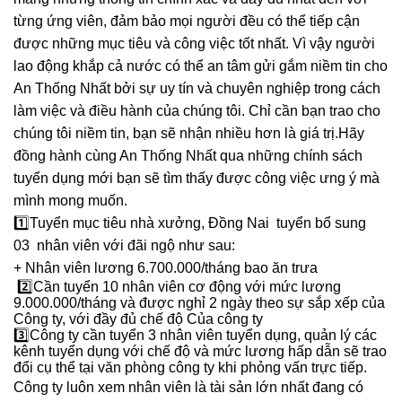
từng ứng viên, đảm bảo mọi người đều có thể tiếp cận
được những mục tiêu và công việc tốt nhất. Vì vậy người
lao động khắp cả nước có thể an tâm gửi gắm niềm tin cho
An Thống Nhất bởi sự uy tín và chuyên nghiệp trong cách
làm việc và điều hành của chúng tôi. Chỉ cần bạn trao cho
chúng tôi niềm tin, bạn sẽ nhận nhiều hơn là giá trị.Hãy
đồng hành cùng An Thống Nhất qua những chính sách
tuyển dụng mới bạn sẽ tìm thấy được công việc ưng ý mà
mình mong muốn.
1️⃣
Tuyển mục tiêu nhà xưởng, Đồng Nai tuyển bổ sung
03 nhân viên với đãi ngộ như sau:
+ Nhân viên lương 6.700.000/tháng bao ăn trưa
2️⃣Cần tuyển 10 nhân viên cơ động với mức lương
9.000.000/tháng và được nghỉ 2 ngày theo sự sắp xếp của
Công ty, với đầy đủ chế độ Của công ty
3️⃣Công ty cần tuyển 3 nhân viên tuyển dụng, quản lý các
kênh tuyển dụng với chế độ và mức lương hấp dẫn sẽ trao
đổi cụ thể tại văn phòng công ty khi phỏng vấn trực tiếp.
Công ty luôn xem nhân viên là tài sản lớn nhất đang có