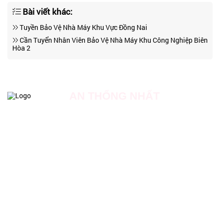
Bài viết khác:
Tuyền Bảo Vệ Nhà Máy Khu Vực Đồng Nai
Cần Tuyển Nhân Viên Bảo Vệ Nhà Máy Khu Công Nghiệp Biên
Hòa 2
AN THỐNG NHẤT
Địa chỉ: Số 20 đường số 18, dự án Khu nhà ở Phong Phú,
Xã Phong Phú, Huyện Bình Chánh, TP Hồ Chí Minh.
Hotline: 0909 062 136
Liên Hệ Tuyển Dụng: 0931 417 511
Email: Admin.officer@anthongnhatsecurity.com
Website: https://anthongnhatsecurity.vn
Website: https://baovechungcu.com
Website: https://baovetoanha.vn