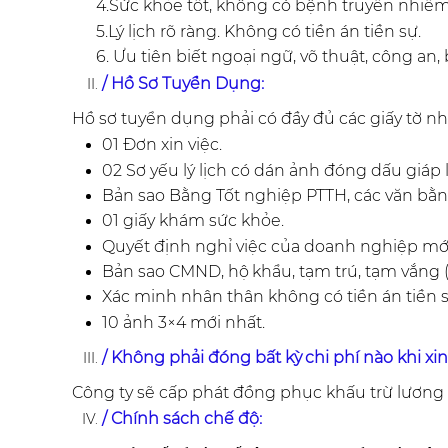
4.Sức khỏe tốt, không có bệnh truyền nhiễm, dị
5.Lý lịch rõ ràng. Không có tiền án tiền sự.
6. Ưu tiên biết ngoại ngữ, võ thuật, công an, 
/ Hồ Sơ Tuyển Dụng:
Hồ sơ tuyển dụng phải có đầy đủ các giấy tờ nh
01 Đơn xin việc.
02 Sơ yếu lý lịch có dán ảnh đóng dấu giáp 
Bản sao Bằng Tốt nghiệp PTTH, các văn bằn
01 giấy khám sức khỏe.
Quyết định nghỉ việc của doanh nghiệp mới 
Bản sao CMND,
hộ
khẩu, tạm trú, tạm vắng 
Xác minh nhân thân không có tiền
án
tiền
10 ảnh 3×4 mới nhất.
/ Không phải đóng bất
kỳ
chi phí nào khi xin
Công ty sẽ cấp phát đồng phục khấu trừ lương 
/ Chính sách chế độ: