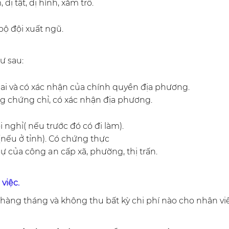
 tật, dị hình, xăm trổ.
bộ đội xuất ngũ.
ư sau:
lai
và
có xác nhận của chính quyền địa phương.
g chứng chỉ, có xác nhận địa phương.
nghỉ( nếu trước đó có đi làm).
(nếu ở tỉnh). Có chứng thực
 sự của công
an
cấp xã, phường, thị trấn.
 việc.
hàng tháng và không thu bất kỳ chi phí nào cho nhân vi