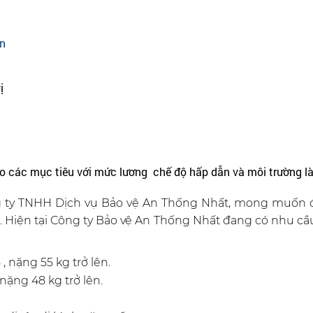
òn
​
o các mục tiêu với mức lương chế độ hấp dẫn và môi trường là
g ty TNHH Dịch vụ Bảo
vệ
An
Thống Nhất, mong muốn đ
 Hiện tại Công ty Bảo
vệ
An
Thống Nhất đang có nhu cầu 
 nặng 55 kg trở lên.
nặng 48 kg trở lên.