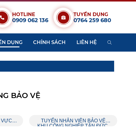
HOTLINE
TUYỂN DỤNG
0909 062 136
0764 259 680
ỂN DỤNG
CHÍNH SÁCH
LIÊN HỆ
NG BẢO VỆ
U VỰC
TUYỂN NHÂN VIÊN BẢO VỆ
KHU CÔNG NGHIỆP TÂN ĐỨC,
LONG AN