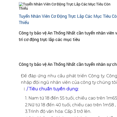
Tuyển Nhân Viên Cơ Động Trực Lắp Các Mục Tiêu C
Thiếu
Cô​ng ty bả​o vệ​ An Thố​ng Nhấ​t cầ​n tuyể​n nhâ​n viê​n vị
trí​ cơ​ đ​ộ​ng trự​c lắ​p cá​c mụ​c tiê​u
Công ty bảo vệ An Thống Nhất cần tuyển nhân sự ch
Để đáp ứng nhu cầu phát triển Công ty. Côn
nhập đội ngũ nhân viên của công ty chúng tôi.
/ Tiêu chuẩn tuyển dụng:
1. Nam từ 18 đến 55 tuổi, chiều cao trên 1m65 ,
2.Nữ từ 18 đến 40 tuổi, chiều cao trên 1m58 , 
3.Trình độ văn hóa: Cấp 3 trở lên.