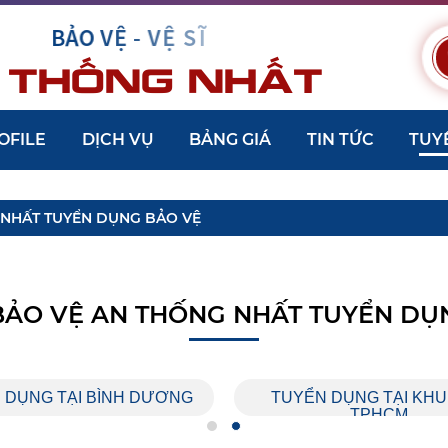
OFILE
DỊCH VỤ
BẢNG GIÁ
TIN TỨC
TUY
 NHẤT TUYỂN DỤNG BẢO VỆ
BẢO VỆ AN THỐNG NHẤT TUYỂN DỤ
 DỤNG TẠI BÌNH DƯƠNG
TUYỂN DỤNG TẠI KH
TPHCM