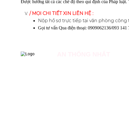
Được hưởng tất cả các chế độ theo qui định của Pháp luật.
/ MỌI CHI TIẾT XIN LIÊN HỆ :
Nộp
hồ
sơ trực tiếp tại văn phòng công 
Gọi tư vấn Qua điện thoại: 0909062136/093 141
AN THỐNG NHẤT
Địa chỉ: Số 20 đường số 18, dự án Khu nhà ở Phon
Phú, Huyện Bình Chánh, TP Hồ Chí Minh.
Hotline: 0909 062 136
Liên Hệ Tuyển Dụng: 0931 417 511
Email: Admin.officer@anthongnhatsecurity.com
Website: https://anthongnhatsecurity.vn
Website: https://baovechungcu.com
Website: https://baovetoanha.vn