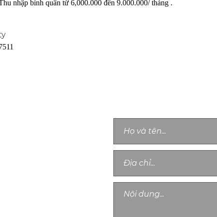
 Thu nhập bình quân từ 6,000.000 đến 9.000.000/ tháng .
ty
 7511
LIÊN HỆ TƯ VẤN
Chân thành cảm ơn quý khách, chú
g Phú, Xã Phong