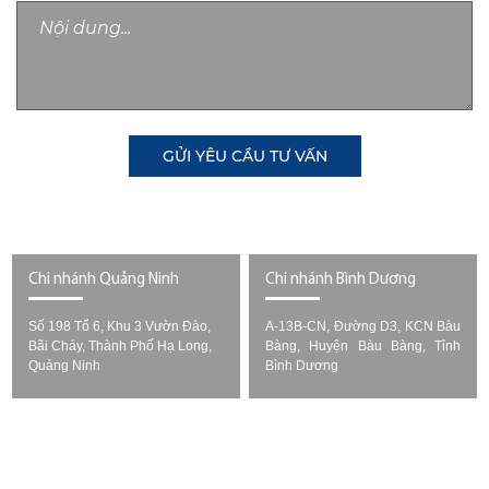
GỬI YÊU CẦU TƯ VẤN
Chi nhánh Quảng Ninh
Chi nhánh Bình Dương
Số 198 Tổ 6, Khu 3 Vườn Đào,
A-13B-CN, Đường D3, KCN Bàu
Bãi Cháy, Thành Phố Hạ Long,
Bàng, Huyện Bàu Bàng, Tỉnh
Quảng Ninh
Bình Dương
Copyright © 2022 -
. All rights reserved.
BẢO VỆ - VỆ SĨ
Design by i-web.vn