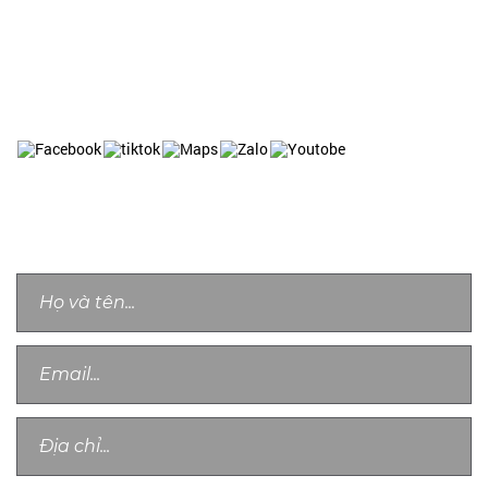
Email: Admin.officer@anthongnhatsecurity.com
Website: https://anthongnhatsecurity.vn
Website: https://baovechungcu.com
Website: https://baovetoanha.vn
LIÊN HỆ TƯ VẤN
Chân thành cảm ơn quý khách, chúng tôi sẽ sớm liên lạc với bạn!