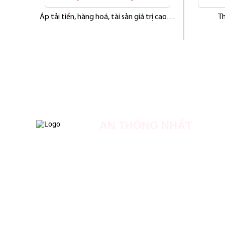
oanh,
Áp tải tiền, hàng hoá, tài sản giá trị cao…
Th
AN THỐNG NHẤT
Địa chỉ: Số 20 đường số 18, dự án Khu nhà ở Phon
Phú, Huyện Bình Chánh, TP Hồ Chí Minh.
Hotline: 0909 062 136
Liên Hệ Tuyển Dụng: 0931 417 511
Email: Admin.officer@anthongnhatsecurity.com
Website: https://anthongnhatsecurity.vn