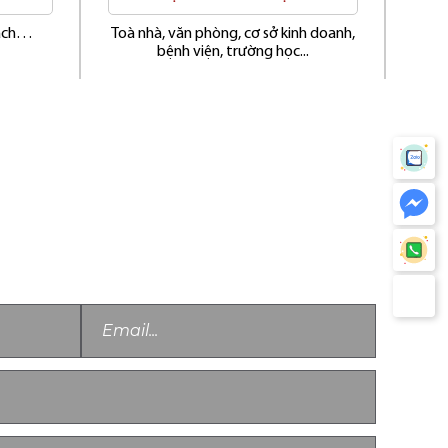
hách…
Toà nhà, văn phòng, cơ sở kinh doanh,
Áp tải 
bệnh viện, trường học...
ng tôi sẽ sớm liên lạc với bạn!