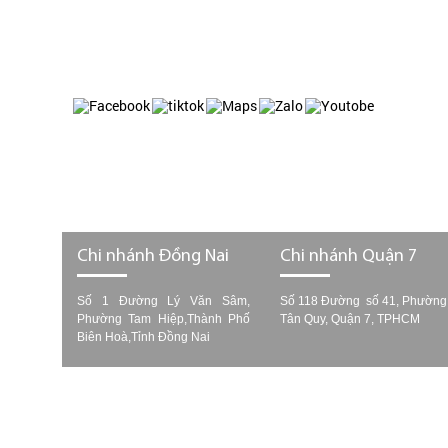
Website: https://baovechungcu.com
Website: https://baovetoanha.vn
Chi nhánh Đồng Nai
Chi nhánh Quận 7
Số 1 Đường Lý Văn Sâm,
Số 118 Đường số 41, Phườn
Phường Tam Hiệp,Thành Phố
Tân Quy, Quận 7, TPHCM
Biên Hoà,Tỉnh Đồng Nai
Copyr