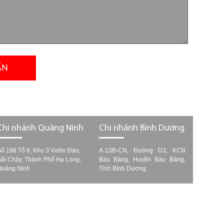
ẤN
Chi nhánh Quảng Ninh
Chi nhánh Bình Dương
Số 198 Tổ 6, Khu 3 Vườn Đào,
A-13B-CN, Đường D3, KCN
Bãi Cháy, Thành Phố Hạ Long,
Bàu Bàng, Huyện Bàu Bàng,
Quảng Ninh
Tỉnh Bình Dương
-web.vn