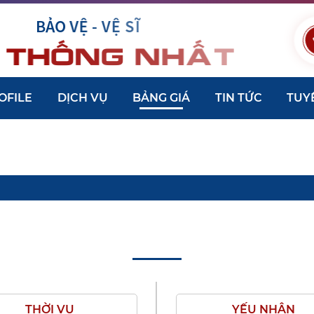
OFILE
DỊCH VỤ
BẢNG GIÁ
TIN TỨC
TUY
BẢNG GIÁ
THỜI VỤ
YẾU NHÂN