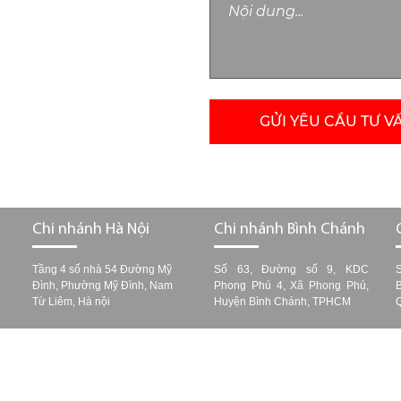
GỬI YÊU CẦU TƯ V
Chi nhánh Hà Nội
Chi nhánh Bình Chánh
g
Tầng 4 số nhà 54 Đường Mỹ
Số 63, Đường số 9, KDC
Đình, Phường Mỹ Đình, Nam
Phong Phú 4, Xã Phong Phú,
Từ Liêm, Hà nội
Huyện Bình Chánh, TPHCM
ight © 2022 -
. All rights reserved.
Design by i
BẢO VỆ - VỆ SĨ