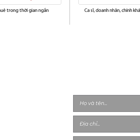
uê trong thời gian ngắn
Ca sĩ, doanh nhân, chính k
LIÊN HỆ TƯ VẤN
Chân thành cảm ơn quý khách, chú
g Phú, Xã Phong